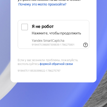
Почему это могло произойти?
Если у вас возникли проблемы, пожалуйста,
воспользуйтесь
формой обратной связи
9194475118530399022
:
1786275797