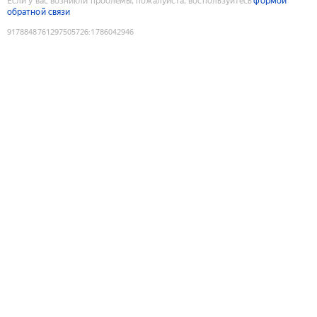
Если у вас возникли проблемы, пожалуйста, воспользуйтесь
формой
обратной связи
9178848761297505726
:
1786042946