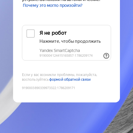
Почему это могло произойти?
Если у вас возникли проблемы, пожалуйста,
воспользуйтесь
формой обратной связи
9190003890339973322
:
1786209171