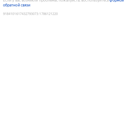
Если у вас возникли проблемы, пожалуйста, воспользуйтесь
формой
обратной связи
9184101617432793073
:
1786121220