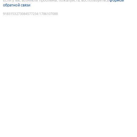
Если у вас возникли проблемы, пожалуйста, воспользуйтесь
формой
обратной связи
9183153273084577234
:
1786107088