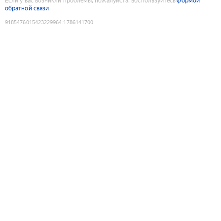
Если у вас возникли проблемы, пожалуйста, воспользуйтесь
формой
обратной связи
9185476015423229964
:
1786141700