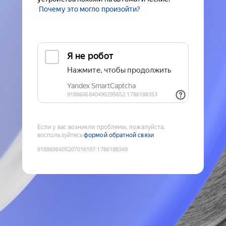
Почему это могло произойти?
Если у вас возникли проблемы, пожалуйста,
воспользуйтесь
формой обратной связи
9188606605207016197
:
1786188349