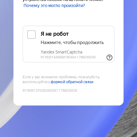
Почему это могло произойти?
Если у вас возникли проблемы, пожалуйста,
воспользуйтесь
формой обратной связи
9178351375293350347
:
1786035535