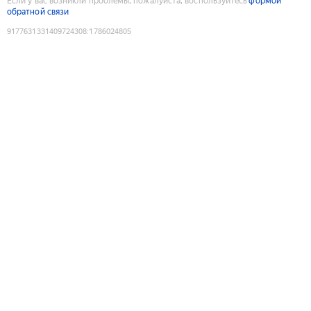
Если у вас возникли проблемы, пожалуйста, воспользуйтесь
формой
обратной связи
9177631331409724308
:
1786024805