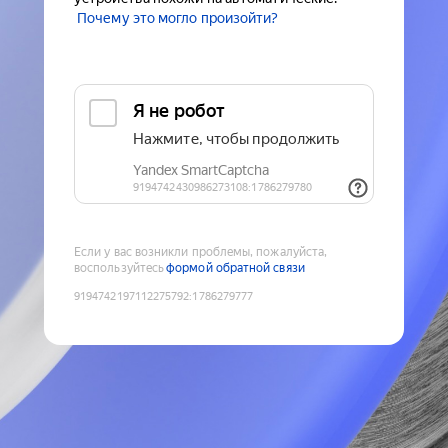
Почему это могло произойти?
Если у вас возникли проблемы, пожалуйста,
воспользуйтесь
формой обратной связи
9194742197112275792
:
1786279777