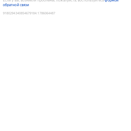
Если у вас возникли проблемы, пожалуйста, воспользуйтесь
формой
обратной связи
9180294340854679184
:
1786064487