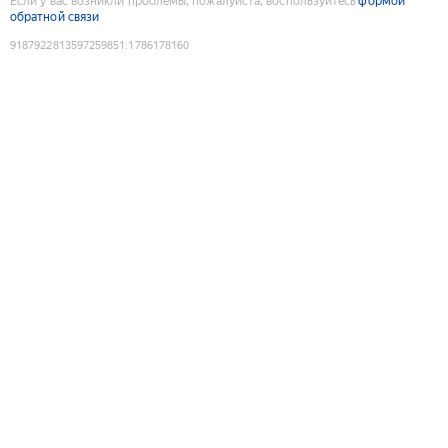
Если у вас возникли проблемы, пожалуйста, воспользуйтесь
формой
обратной связи
9187922813597259851
:
1786178160