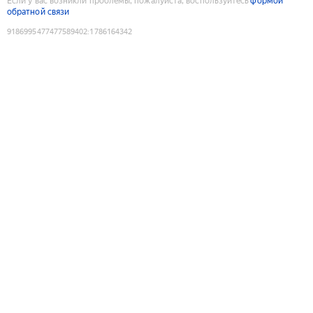
Если у вас возникли проблемы, пожалуйста, воспользуйтесь
формой
обратной связи
9186995477477589402
:
1786164342