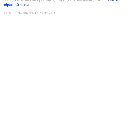
Если у вас возникли проблемы, пожалуйста, воспользуйтесь
формой
обратной связи
9183755524270459971
:
1786116063