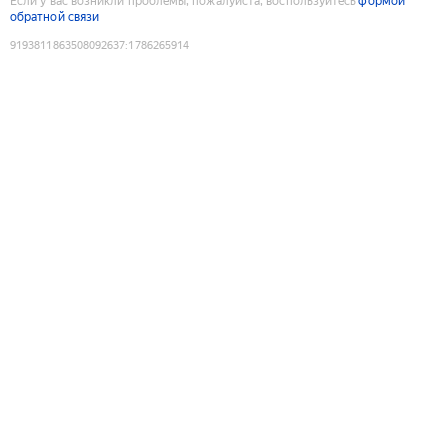
Если у вас возникли проблемы, пожалуйста, воспользуйтесь
формой
обратной связи
9193811863508092637
:
1786265914