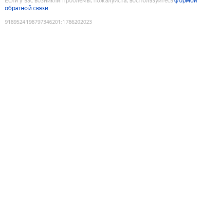
Если у вас возникли проблемы, пожалуйста, воспользуйтесь
формой
обратной связи
9189524198797346201
:
1786202023