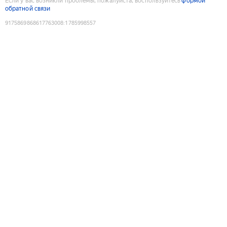
Если у вас возникли проблемы, пожалуйста, воспользуйтесь
формой
обратной связи
9175869868617763008
:
1785998557