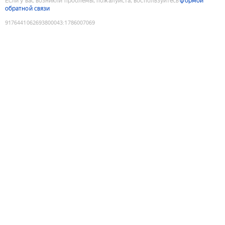
Если у вас возникли проблемы, пожалуйста, воспользуйтесь
формой
обратной связи
9176441062693800043
:
1786007069