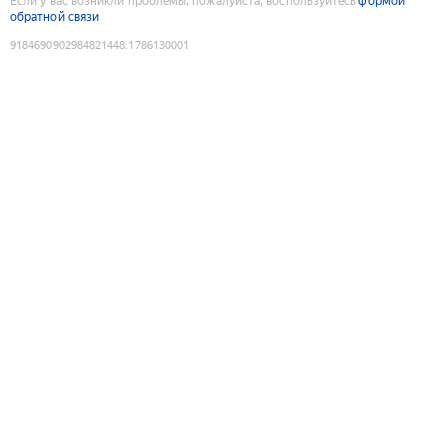
Если у вас возникли проблемы, пожалуйста, воспользуйтесь
формой
обратной связи
9184690902984821448
:
1786130001