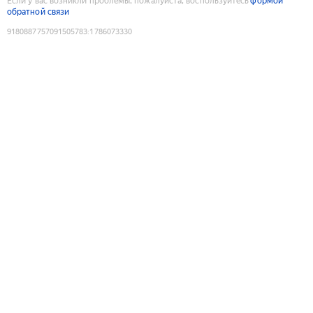
Если у вас возникли проблемы, пожалуйста, воспользуйтесь
формой
обратной связи
9180887757091505783
:
1786073330