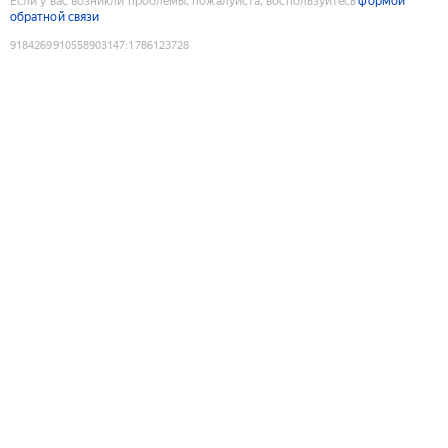
Если у вас возникли проблемы, пожалуйста, воспользуйтесь
формой
обратной связи
9184269910558903147
:
1786123728