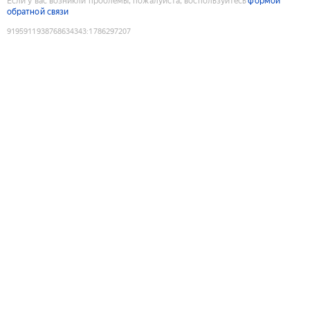
Если у вас возникли проблемы, пожалуйста, воспользуйтесь
формой
обратной связи
9195911938768634343
:
1786297207