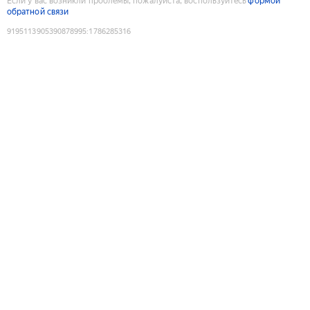
Если у вас возникли проблемы, пожалуйста, воспользуйтесь
формой
обратной связи
9195113905390878995
:
1786285316