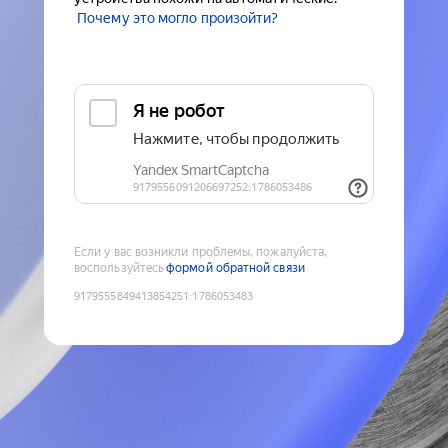
Почему это могло произойти?
Если у вас возникли проблемы, пожалуйста,
воспользуйтесь
формой обратной связи
9179555849413854251
:
1786053483