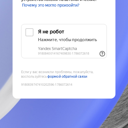
Почему это могло произойти?
Если у вас возникли проблемы, пожалуйста,
воспользуйтесь
формой обратной связи
9180839747410202596
:
1786072614