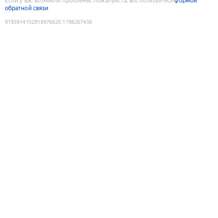
Если у вас возникли проблемы, пожалуйста, воспользуйтесь
формой
обратной связи
9193914152918976620
:
1786267438