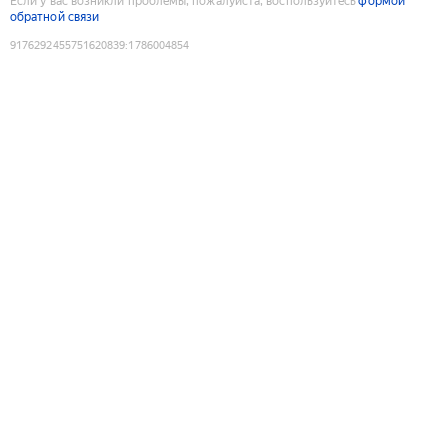
Если у вас возникли проблемы, пожалуйста, воспользуйтесь
формой
обратной связи
9176292455751620839
:
1786004854