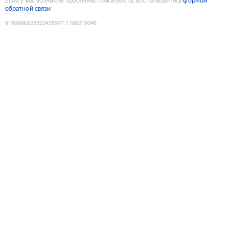
Если у вас возникли проблемы, пожалуйста, воспользуйтесь
формой
обратной связи
9190666623322425977
:
1786219046