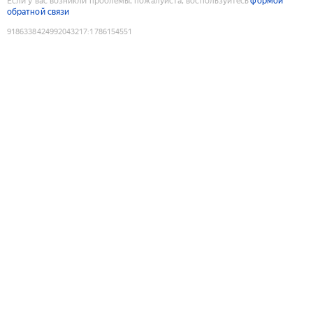
Если у вас возникли проблемы, пожалуйста, воспользуйтесь
формой
обратной связи
9186338424992043217
:
1786154551