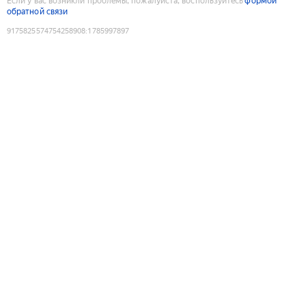
Если у вас возникли проблемы, пожалуйста, воспользуйтесь
формой
обратной связи
9175825574754258908
:
1785997897