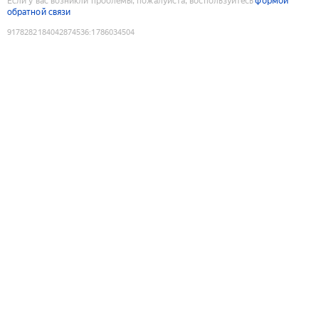
Если у вас возникли проблемы, пожалуйста, воспользуйтесь
формой
обратной связи
9178282184042874536
:
1786034504