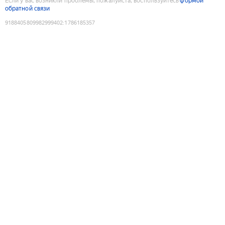
Если у вас возникли проблемы, пожалуйста, воспользуйтесь
формой
обратной связи
9188405809982999402
:
1786185357