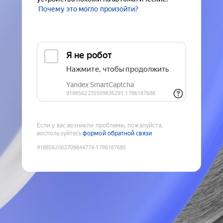
Почему это могло произойти?
Если у вас возникли проблемы, пожалуйста,
воспользуйтесь
формой обратной связи
9188562002709844774
:
1786187685