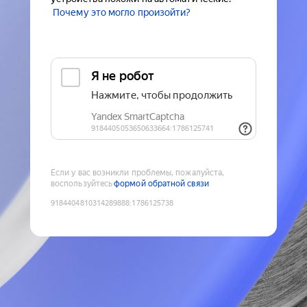
Почему это могло произойти?
Если у вас возникли проблемы, пожалуйста,
воспользуйтесь
формой обратной связи
9184404810314289888
:
1786125738