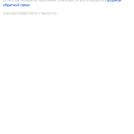
Если у вас возникли проблемы, пожалуйста, воспользуйтесь
формой
обратной связи
9183168152998776514
:
1786107310