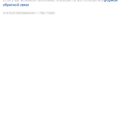
Если у вас возникли проблемы, пожалуйста, воспользуйтесь
формой
обратной связи
9187635588598858461
:
1786173880