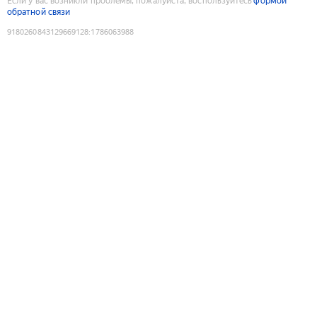
Если у вас возникли проблемы, пожалуйста, воспользуйтесь
формой
обратной связи
9180260843129669128
:
1786063988