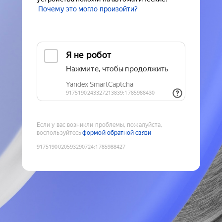
Почему это могло произойти?
Если у вас возникли проблемы, пожалуйста,
воспользуйтесь
формой обратной связи
9175190020593290724
:
1785988427