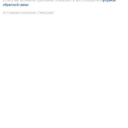
Если у вас возникли проблемы, пожалуйста, воспользуйтесь
формой
обратной связи
9177448943744452045
:
1786022087