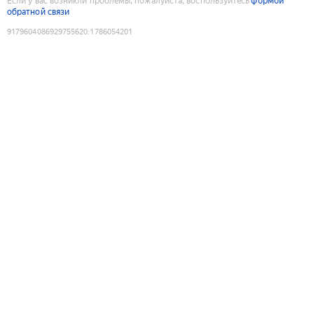
Если у вас возникли проблемы, пожалуйста, воспользуйтесь
формой
обратной связи
9179604086929755620
:
1786054201