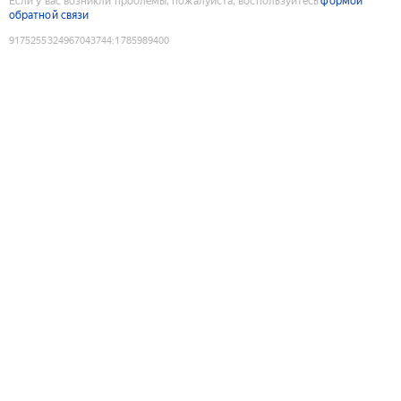
Если у вас возникли проблемы, пожалуйста, воспользуйтесь
формой
обратной связи
9175255324967043744
:
1785989400