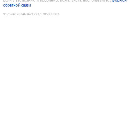
Если у вас возникли проблемы, пожалуйста, воспользуйтесь
формой
обратной связи
9175248783463421723
:
1785989302