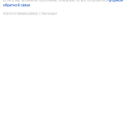
Если у вас возникли проблемы, пожалуйста, воспользуйтесь
формой
обратной связи
9187010185660208835
:
1786164561