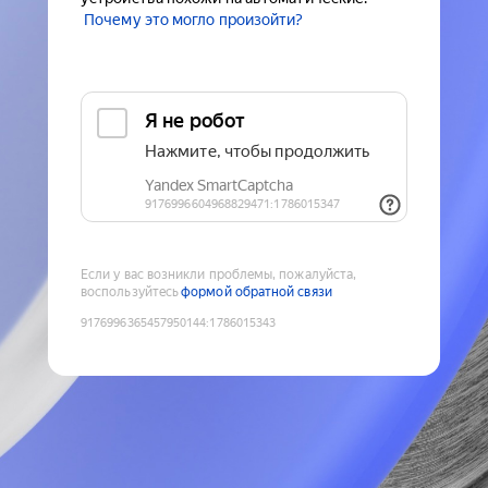
Почему это могло произойти?
Если у вас возникли проблемы, пожалуйста,
воспользуйтесь
формой обратной связи
9176996365457950144
:
1786015343