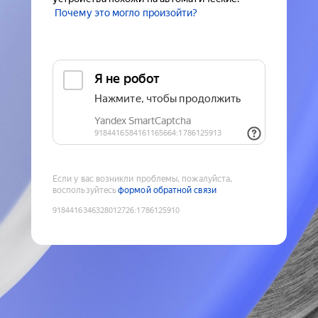
Почему это могло произойти?
Если у вас возникли проблемы, пожалуйста,
воспользуйтесь
формой обратной связи
9184416346328012726
:
1786125910