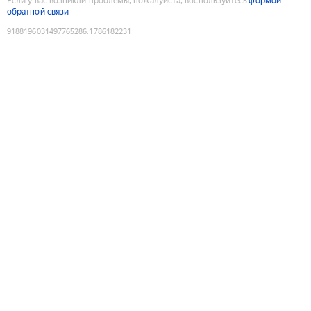
Если у вас возникли проблемы, пожалуйста, воспользуйтесь
формой
обратной связи
9188196031497765286
:
1786182231