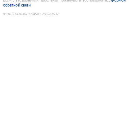
Если у вас возникли проблемы, пожалуйста, воспользуйтесь
формой
обратной связи
9194927436367399450
:
1786282537