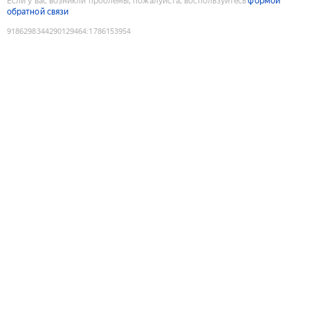
Если у вас возникли проблемы, пожалуйста, воспользуйтесь
формой
обратной связи
9186298344290129464
:
1786153954