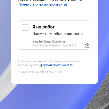
Почему это могло произойти?
Если у вас возникли проблемы, пожалуйста,
воспользуйтесь
формой обратной связи
9194738389556659110
:
1786279720