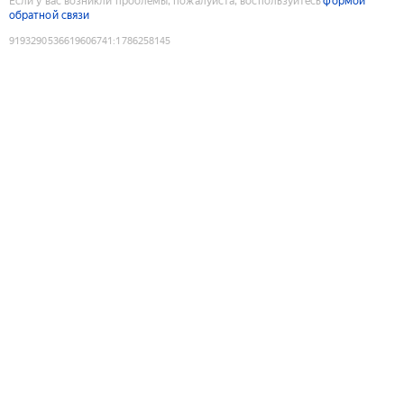
Если у вас возникли проблемы, пожалуйста, воспользуйтесь
формой
обратной связи
9193290536619606741
:
1786258145